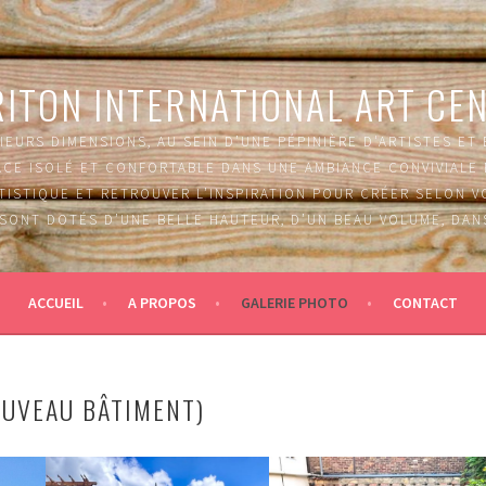
ITON INTERNATIONAL ART CE
IEURS DIMENSIONS, AU SEIN D’UNE PÉPINIÈRE D'ARTISTES ET
PACE ISOLÉ ET CONFORTABLE DANS UNE AMBIANCE CONVIVIAL
RTISTIQUE ET RETROUVER L’INSPIRATION POUR CRÉER SELON 
 SONT DOTÉS D’UNE BELLE HAUTEUR, D’UN BEAU VOLUME, DAN
ACCUEIL
A PROPOS
GALERIE PHOTO
CONTACT
OUVEAU BÂTIMENT)