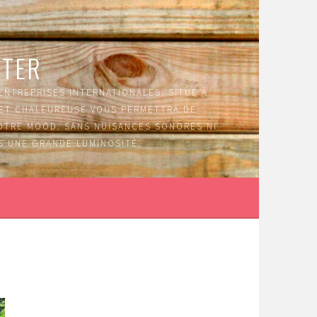
NTER
 ENTREPRISES INTERNATIONALES. SITUÉ À
E ET CHALEUREUSE VOUS PERMETTRA DE
VOTRE MOOD. SANS NUISANCES SONORES NI
S UNE GRANDE LUMINOSITÉ.