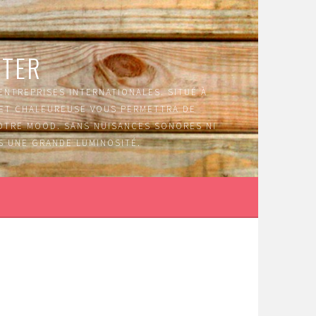
NTER
 ENTREPRISES INTERNATIONALES. SITUÉ À
E ET CHALEUREUSE VOUS PERMETTRA DE
VOTRE MOOD. SANS NUISANCES SONORES NI
S UNE GRANDE LUMINOSITÉ.