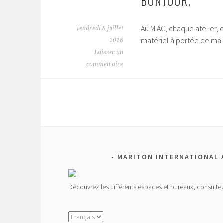
BONJOUR.
Au MIAC, chaque atelier, 
vendredi 8 juillet
matériel à portée de main
2016
Laisser un
commentaire
MARITON INTERNATIONAL 
Découvrez les différents espaces et bureaux, consultez