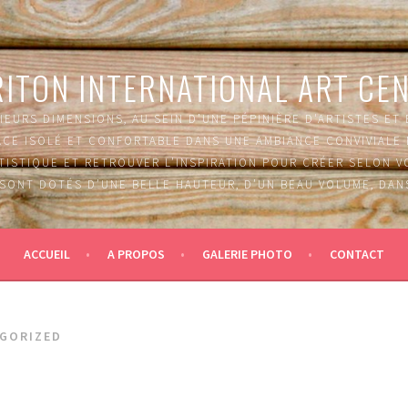
ITON INTERNATIONAL ART CE
IEURS DIMENSIONS, AU SEIN D’UNE PÉPINIÈRE D'ARTISTES ET
PACE ISOLÉ ET CONFORTABLE DANS UNE AMBIANCE CONVIVIAL
RTISTIQUE ET RETROUVER L’INSPIRATION POUR CRÉER SELON 
 SONT DOTÉS D’UNE BELLE HAUTEUR, D’UN BEAU VOLUME, DAN
ACCUEIL
A PROPOS
GALERIE PHOTO
CONTACT
GORIZED